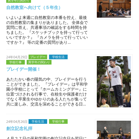
異学年の関わり
自然教室へ向けて（５年生）
いよいよ来週に自然教室の本番を控え、最後
の自然教室の集まりがありました。 全体会で
質問に答え、共通事項の確認をする時間を持
ちました。 『スケッチブックを持って行って
いいですか？』 『カメラを持って行っていい
ですか？』 等の定番の質問があり…
24年04月29日
プレイデー
学校生活
学校行事
異学年の関わり
プレイデー開催！
あたたかい春の陽気の中、プレイデーを行う
ことができました。 『プレイデー』は平和学
園小学校にとって『ホームカミングデー』に
位置づけされる行事で、在校生や保護者だけ
でなく卒業生やゆかりのある人たちが集って
共に楽しみ、交流を深めることができる日…
24年04月26日
学校生活
学校行事
創立記念礼拝
４月２７日の平和学園の創立記念日を翌日に