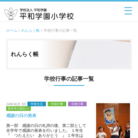
ホーム
>
れんらく帳
> 学校行事の記事一覧
れんらく帳
学校行事の記事一覧
24年06月 3日
学校生活
学校行事
宗教行事
異学年の関わり
感謝の日の発表
第一部 感謝の日の礼拝の後、第二部として
全学年で感謝の発表を行いました。 １年生
『 つたえたい ありがとう 』 １年生は