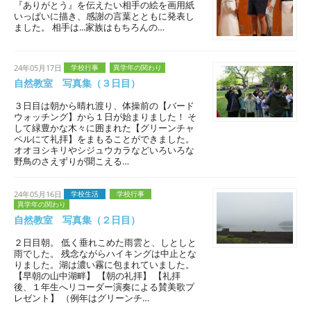
『ありがとう』を伝えたい相手の絵を画用紙
いっぱいに描き、感謝の言葉とともに発表し
ました。 相手は...家族はもちろんの…
24年05月17日
学校行事
異学年の関わり
自然教室 写真集（３日目）
３日目は朝から晴れ渡り、体操前の【バード
ウォッチング】から１日が始まりました！ そ
して緑豊かな木々に囲まれた【グリーンチャ
ペルにて礼拝】をまもることができました。
オオヨシキリやシジュウカラなどいろいろな
野鳥のさえずりが聞こえる…
24年05月16日
学校生活
学校行事
異学年の関わり
自然教室 写真集（２日目）
２日目朝。 低く垂れこめた雨雲と、しとしと
雨でした。 残念ながらハイキングは中止とな
りました。湖は濃い霧に包まれていました。
【早朝の山中湖畔】 【朝の礼拝】 【礼拝
後、１年生へリコーダー演奏による賛美歌プ
レゼント】 （例年はグリーンチ…