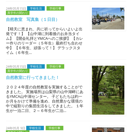
24年05月15日
学校生活
学校行事
異学年の関わり
自然教室 写真集（１日目）
【晴天に恵まれ、共に祈ってからいよいよ出
発です！】 【山中湖に到着後のお弁当タイ
ム】 【開会礼拝とYMCAへのご挨拶】 【カレ
ー作りのリーダー（５年生）最終打ち合わせ
中】 【６年生、頑張って！】 デラックスタ
イム（６年生…
24年05月15日
学校生活
学校行事
異学年の関わり
自然教室に行ってきました！
２０２４年度の自然教室を実施することがで
きました。 実施場所は山梨県の山中湖畔にあ
るYMCA山中湖センター。 子どもたちは約一
か月をかけて準備を進め、自然豊かな環境の
中で縦割りの集団生活をしてきました。 １年
生が一泊二日、２～６年生が二泊…
24年05月 9日
学校生活
学校行事