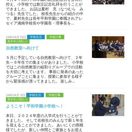
控え、小学校では創立記念礼拝を行うことが
できました。 お話は夏村 充（なつむら み
つる）先生でした。 校長先生からの紹介の中
で、夏村先生は長年平和学園に奉職されアレ
セイア湘南学校長や学園長・理事長を…
24年04月18日
学校生活
学校行事
異学年の関わり
自然教室へ向けて
５月に予定している自然教室へ向けて、２年
生～６年生での集まりがありました。 小学校
ではこの自然教室の縦割りグループでの活動
を大切に考えています。 事前に発表のあった
グループごとに集まり、授業に参加する様子
から緊張感が漂ってきました。 楽しみ…
24年04月 9日
学校生活
学校行事
異学年の関わり
ようこそ！平和学園小学校へ！
本日、２０２４年度の入学式を行うことがで
きました。 そして在校生のみんなで新１年生
を迎えることができました。 あいにくの雨模
様でしたが、新しい仲間とご家族とをお迎え