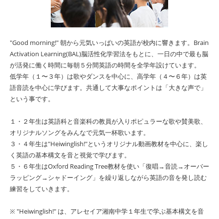
"Good morning!" 朝から元気いっぱいの英語が校内に響きます。Brain
Activation Learning(BAL)脳活性化学習法をもとに、一日の中で最も脳
が活発に働く時間に毎朝５分間英語の時間を全学年設けています。
低学年（１〜３年）は歌やダンスを中心に、高学年（４〜６年）は英
語音読を中心に学びます。共通して大事なポイントは「大きな声で」
という事です。
１・２年生は英語科と音楽科の教員が入りポピュラーな歌や賛美歌、
オリジナルソングをみんなで元気一杯歌います。
３・４年生は"Heiwinglish!"というオリジナル動画教材を中心に、楽し
く英語の基本構文を音と視覚で学びます。
５・６年生はOxford Reading Tree教材を使い「復唱→音読→オーバー
ラッピング→シャドーイング」を繰り返しながら英語の音を発し読む
練習をしていきます。
※ "Heiwinglish!" は、アレセイア湘南中学１年生で学ぶ基本構文を音