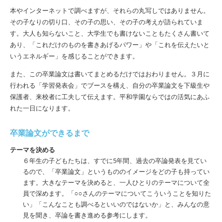
本やインターネットで調べますが、それらの丸写しではありません。
その子なりの切り口、その子の思い、その子の考えが語られていま
す。大人も知らないこと、大学生でも書けないこともたくさん書いて
あり、「これだけのものを書きあげるパワー」や「これを伝えたいと
いうエネルギー」を感じることができます。
また、この卒業論文は書いてまとめるだけではおわりません。３月に
行われる「学習発表会」でブースを構え、自分の卒業論文を下級生や
保護者、来校者に工夫して伝えます。平和学園ならではの活気にあふ
れた一日になります。
卒業論文ができるまで
テーマを決める
６年生の子どもたちは、すでに5年間、過去の卒論発表を見てい
るので、「卒業論文」というもののイメージをどの子も持ってい
ます。大きなテーマを決めると、一人ひとりのテーマについて全
員で深めます。「○○さんのテーマについてこういうことを知りた
い」「こんなことも調べるといいのではないか」と、みんなの意
見を聞き、卒論を書き進める参考にします。