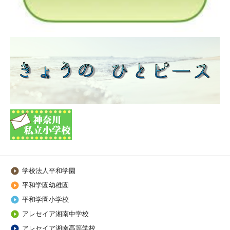
学校法人平和学園

平和学園幼稚園

平和学園小学校

アレセイア湘南中学校

アレセイア湘南高等学校
