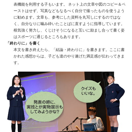
表機能を利用する子もいます。 ネット上の文章や図のコピー＆ペ
ーストはせず、写真などもなるべく自分で撮ったものを使うよう
に勧めます。文章も、参考にした資料を丸写しにするのではな
く、自分なりに噛み砕いたことばに直すように指導しています。
根気強く努力し、くじけそうになると互いに励まし合って書く姿
はスポーツに通じるところもあります。
「終わりに」を書く
本文を書き終えたら、「結論・終わりに」を書きます。ここに書
かれた感想からは、子ども達のやり遂げた満足感が伝わってきま
す。