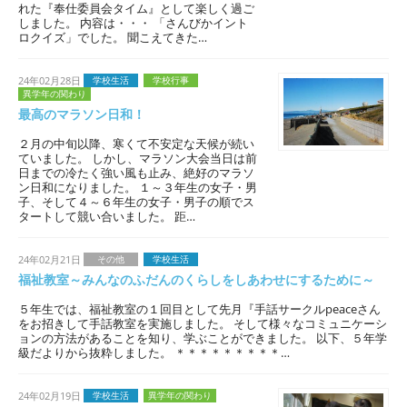
れた『奉仕委員会タイム』として楽しく過ご
しました。 内容は・・・ 「さんびかイント
ロクイズ」でした。 聞こえてきた…
24年02月28日
学校生活
学校行事
異学年の関わり
最高のマラソン日和！
２月の中旬以降、寒くて不安定な天候が続い
ていました。 しかし、マラソン大会当日は前
日までの冷たく強い風も止み、絶好のマラソ
ン日和になりました。 １～３年生の女子・男
子、そして４～６年生の女子・男子の順でス
タートして競い合いました。 距…
24年02月21日
その他
学校生活
福祉教室～みんなのふだんのくらしをしあわせにするために～
５年生では、福祉教室の１回目として先月『手話サークルpeaceさん
をお招きして手話教室を実施しました。 そして様々なコミュニケーシ
ョンの方法があることを知り、学ぶことができました。 以下、５年学
級だよりから抜粋しました。 ＊＊＊＊＊＊＊＊＊…
24年02月19日
学校生活
異学年の関わり