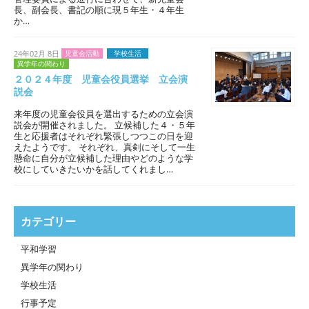
長、副会長、書記の順に現５年生・４年生
か…
24年02月 8日
児童会活動
学校生活
異学年の関わり
２０２４年度 児童会役員選挙 立会演
説会
来年度の児童会役員を選出するための立会演
説会が開催されました。 立候補した４・５年
生と応援者はそれぞれ緊張しつつこの日を迎
えたようです。 それぞれ、真剣にそして一生
懸命に自分が立候補した理由やどのような学
校にしていきたいかを話してくれまし…
カテゴリー
平和学習
異学年の関わり
学校生活
行事予定