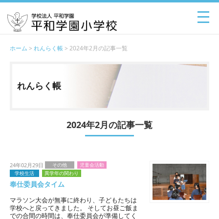
ホーム
>
れんらく帳
> 2024年2月の記事一覧
れんらく帳
2024年2月の記事一覧
24年02月29日
その他
児童会活動
学校生活
異学年の関わり
奉仕委員会タイム
マラソン大会が無事に終わり、子どもたちは
学校へと戻ってきました。 そしてお昼ご飯ま
での合間の時間は、奉仕委員会が準備してく