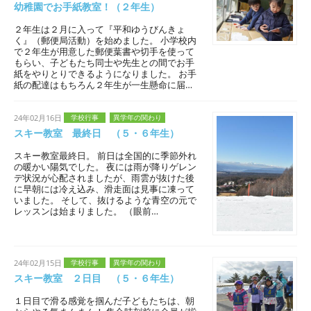
幼稚園でお手紙教室！（２年生）
２年生は２月に入って『平和ゆうびんきょ
く』（郵便局活動）を始めました。 小学校内
で２年生が用意した郵便葉書や切手を使って
もらい、子どもたち同士や先生との間でお手
紙をやりとりできるようになりました。 お手
紙の配達はもちろん２年生が一生懸命に届…
24年02月16日
学校行事
異学年の関わり
スキー教室 最終日 （５・６年生）
スキー教室最終日。 前日は全国的に季節外れ
の暖かい陽気でした。 夜には雨が降りゲレン
デ状況が心配されましたが、雨雲が抜けた後
に早朝には冷え込み、滑走面は見事に凍って
いました。 そして、抜けるような青空の元で
レッスンは始まりました。 （眼前…
24年02月15日
学校行事
異学年の関わり
スキー教室 ２日目 （５・６年生）
１日目で滑る感覚を掴んだ子どもたちは、朝