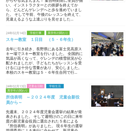
からやる気まんまん！ 集合時刻前に全員が揃
い、インストラクターとの挨拶を終えてか
ら、どんどんゲレンデへと歩を進めていまし
た。 そして午前、午後のレッスンを終えて、
見違えるような上達ぶりを見せました…
24年02月14日
学校行事
異学年の関わり
スキー教室 １日目 （５・６年生）
去年に引き続き、長野県にある富士見高原ス
キー場でスキー教室を行いました。 全国的に
気温が高くなって、ゲレンデの積雪状況が心
配されましたが、子どもたちがレッスンを受
けるには十分な雪量があり、安心しました。
本校のスキー教室は５・６年生合同で行…
24年02月13日
児童会活動
学校生活
異学年の関わり
所信表明 ～２０２４年度 児童会新役
員から～
先週末、２０２４年度児童会選挙の結果が発
表されました。 そして週明けのこの日に来年
度の新児童会役員に選出された５名による
『所信表明』がありました。 現６年生の選挙
管理委員による進行に合わせて、新児童会