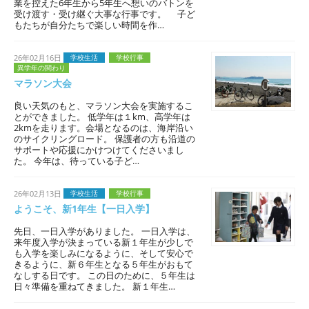
業を控えた6年生から5年生へ想いのバトンを
受け渡す・受け継ぐ大事な行事です。 子ど
もたちが自分たちで楽しい時間を作…
26年02月16日
学校生活
学校行事
異学年の関わり
マラソン大会
良い天気のもと、マラソン大会を実施するこ
とができました。 低学年は１km、高学年は
2kmを走ります。会場となるのは、海岸沿い
のサイクリングロード。 保護者の方も沿道の
サポートや応援にかけつけてくださいまし
た。 今年は、待っている子ど…
26年02月13日
学校生活
学校行事
ようこそ、新1年生【一日入学】
先日、一日入学がありました。 一日入学は、
来年度入学が決まっている新１年生が少しで
も入学を楽しみになるように、そして安心で
きるように、新６年生となる５年生がおもて
なしする日です。 この日のために、５年生は
日々準備を重ねてきました。 新１年生…