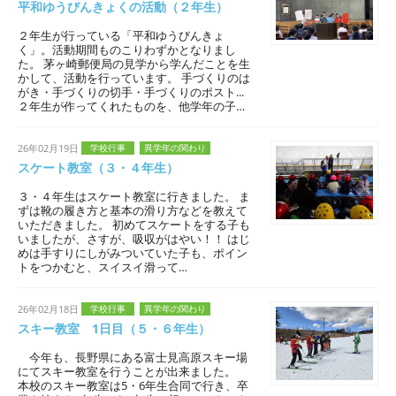
平和ゆうびんきょくの活動（２年生）
２年生が行っている「平和ゆうびんきょ
く」。活動期間ものこりわずかとなりまし
た。 茅ヶ崎郵便局の見学から学んだことを生
かして、活動を行っています。 手づくりのは
がき・手づくりの切手・手づくりのポスト...
２年生が作ってくれたものを、他学年の子…
26年02月19日
学校行事
異学年の関わり
スケート教室（３・４年生）
３・４年生はスケート教室に行きました。 ま
ずは靴の履き方と基本の滑り方などを教えて
いただきました。 初めてスケートをする子も
いましたが、さすが、吸収がはやい！！ はじ
めは手すりにしがみついていた子も、ポイン
トをつかむと、スイスイ滑って…
26年02月18日
学校行事
異学年の関わり
スキー教室 1日目（５・６年生）
今年も、長野県にある富士見高原スキー場
にてスキー教室を行うことが出来ました。
本校のスキー教室は5・6年生合同で行き、卒