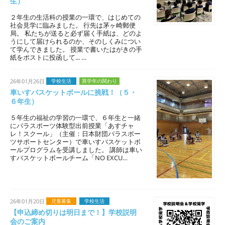
生）
２年生の生活科の授業の一環で、はじめての
社会見学に臨みました。 行先は茅ヶ崎郵便
局。 私たちが送ると必ず届く手紙は、どのよ
うにして届けられるのか、そのしくみについ
て学んできました。 授業で書いたはがきの手
紙をポストに投函して... …
26年01月26日
学校生活
異学年の関わり
車いすバスケットボールに挑戦！（５・
６年生）
５年生の福祉の学習の一環で、６年生と一緒
にパラスポーツ体験型出前授業「あすチャ
レ！スクール」（主催：日本財団パラスポー
ツサポートセンター）で車いすバスケットボ
ールプログラムを受講しました。 講師は車い
すバスケットボールチーム「NO EXCU…
26年01月20日
児童募集
学校生活
【申込締め切りは明日まで！】学校説明
会のご案内