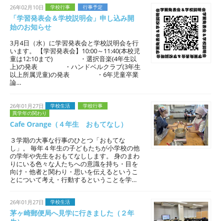
26年02月10日
学校行事
行事予定
「学習発表会＆学校説明会」申し込み開
始のお知らせ
3月4日（水）に学習発表会と学校説明会を行
います。 【学習発表会】10:00～11:40(本校児
童は12:10まで) ・選択音楽(4年生以
上)の発表 ・ハンドベルクラブ(3年生
以上所属児童)の発表 ・6年児童卒業
論…
26年01月27日
学校生活
学校行事
異学年の関わり
Cafe Orange（４年生 おもてなし）
３学期の大事な行事のひとつ「おもてな
し」。 毎年４年生の子どもたちが小学校の他
の学年や先生をおもてなしします。 身のまわ
りにいる色々な人たちへの意識を持ち・目を
向け・他者と関わり・思いを伝えるというこ
とについて考え・行動するということを学…
26年01月27日
学校生活
茅ヶ崎郵便局へ見学に行きました（２年