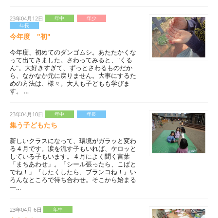
23年04月12日
年中
年少
年長
今年度 "初"
今年度、初めてのダンゴムシ。あたたかくな
って出てきました。さわってみると、"くる
ん"。大好きすぎて、ずっとさわるものだか
ら、なかなか元に戻りません。大事にするた
めの方法は、様々。大人も子どもも学びま
す。 …
23年04月10日
年中
年長
集う子どもたち
新しいクラスになって、環境がガラッと変わ
る４月です。涙を流す子もいれば、ケロッと
している子もいます。４月によく聞く言葉
「まちあわせ」。「シール張ったら、こばと
でね！」『したくしたら、ブランコね！』い
ろんなところで待ち合わせ。そこから始まる
一…
23年04月 6日
年中