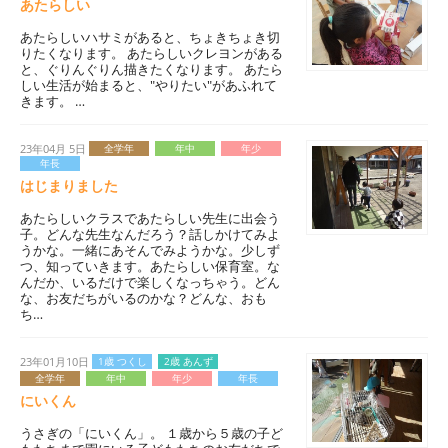
あたらしい
あたらしいハサミがあると、ちょきちょき切
りたくなります。 あたらしいクレヨンがある
と、ぐりんぐりん描きたくなります。 あたら
しい生活が始まると、"やりたい"があふれて
きます。 …
23年04月 5日
全学年
年中
年少
年長
はじまりました
あたらしいクラスであたらしい先生に出会う
子。どんな先生なんだろう？話しかけてみよ
うかな。一緒にあそんでみようかな。少しず
つ、知っていきます。あたらしい保育室。な
んだか、いるだけで楽しくなっちゃう。どん
な、お友だちがいるのかな？どんな、おも
ち…
23年01月10日
1歳 つくし
2歳 あんず
全学年
年中
年少
年長
にいくん
うさぎの「にいくん」。 １歳から５歳の子ど