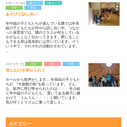
22年11月24日
1歳 つくし
2歳 あんず
年中
年長
あそびと話し合い
年中組の子どもたちが遊んでいる隣では年長
組の子どもたちが何やら話し合い中。つなが
った保育室では、隣のクラスが何をしている
かがなんとなく伝わってきます。閉じること
もできる扉は基本的には空いています。そう
いう中で、それぞれの活動がされています。
…
22年10月 7日
年中
年少
年長
音におびき寄せられて
ホールから歌声がします。 年長組の子どもた
ちが、"水族館の歌"を歌っています。 そん
な、歌声に呼び寄せられたのは・・・ 年少組
と年中組の子どもたち。 置いてある椅子に腰
かけて「うんうん・・・」と聞いています。
気が付くとリズムに乗って楽しそ…
カテゴリー