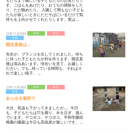
もたちまで園にいる子どもたちのお友だちで
す。ごはんをあげたり、おうちの掃除をした
り、ただ眺めたり。 入園して間もない子ども
たちが寂しいときにただそばにいるだけで気
持ちを上向かせてくれたりします。実は…
22年11月29日
年中
年少
年長
開店直後は...
先生が、ブランコを出してくれました。待ち
に待った子どもたちが列を作ります。開店直
後は混みあいます。頃合いを見て、お越しく
ださい。でも...待っている時間も、それはそ
れで楽しい様子。 …
22年11月28日
年中
年少
年長
あらゆる場所で
大分、気温も下がってきましたが...。今日
も、子どもたちは穴を掘り、水を注ぎ、遊ん
でいます。デコボコ、デコボコ。平和学園幼
稚園の園庭は今日も高低差が激しいです。 …