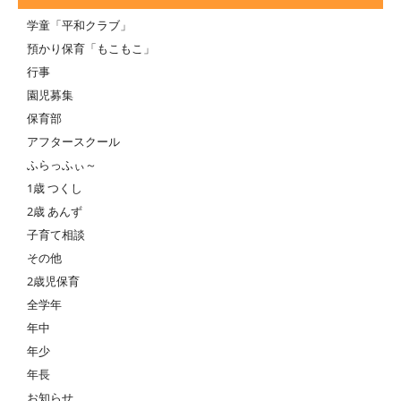
学童「平和クラブ」
預かり保育「もこもこ」
行事
園児募集
保育部
アフタースクール
ふらっふぃ～
1歳 つくし
2歳 あんず
子育て相談
その他
2歳児保育
全学年
年中
年少
年長
お知らせ