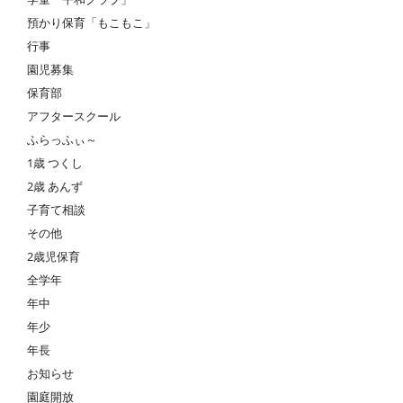
預かり保育「もこもこ」
行事
園児募集
保育部
アフタースクール
ふらっふぃ～
1歳 つくし
2歳 あんず
子育て相談
その他
2歳児保育
全学年
年中
年少
年長
お知らせ
園庭開放