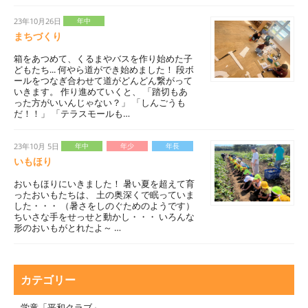
23年10月26日
年中
まちづくり
箱をあつめて、くるまやバスを作り始めた子
どもたち... 何やら道ができ始めました！ 段ボ
ールをつなぎ合わせて道がどんどん繋がって
いきます。 作り進めていくと、 「踏切もあ
った方がいいんじゃない？」 「しんごうも
だ！！」 「テラスモールも…
23年10月 5日
年中
年少
年長
いもほり
おいもほりにいきました！ 暑い夏を超えて育
ったおいもたちは、 土の奥深くで眠っていま
した・・・ （暑さをしのぐためのようです）
ちいさな手をせっせと動かし・・・ いろんな
形のおいもがとれたよ～ …
カテゴリー
学童「平和クラブ」