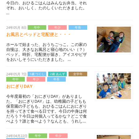
今日の、おひるごはんはみんなお弁当。それ
ぞれ、おいしく、たのしくいただきました。
…
24年05月 8日
年中
年少
年長
お風呂とベッドと宅配便と・・・
ホールで始まった、おうちごっこ。この家の
自慢は、大きなお風呂と寝心地のいい（？）
ベッド。時折、宅配便が届き、アイスやピザ
をおいしそうにいただきました。 …
24年05月 7日
1歳 つくし
2歳 あんず
全学年
年中
年少
年長
おにぎりDAY
今年度最初の「おにぎりDAY」がありまし
た。「おにぎりDAY」は、幼稚園の子どもも
保育園の子どもも、おひるごはんにおにぎり
を持ってきて食べる日です。今日の中身は何
だろう？今日は何個入ってるかな？どこで食
べよう？誰と食べよう？なんとも、うれし…
24年04月22日
年中
年少