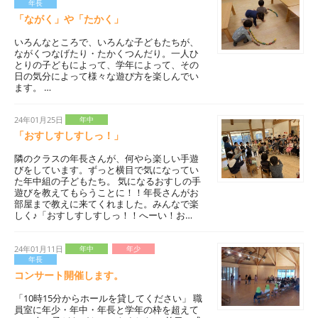
年長
「ながく」や「たかく」
いろんなところで、いろんな子どもたちが、
ながくつなげたり・たかくつんだり。一人ひ
とりの子どもによって、学年によって、その
日の気分によって様々な遊び方を楽しんでい
ます。 …
24年01月25日
年中
「おすしすしすしっ！」
隣のクラスの年長さんが、何やら楽しい手遊
びをしています。ずっと横目で気になってい
た年中組の子どもたち。 気になるおすしの手
遊びを教えてもらうことに！！年長さんがお
部屋まで教えに来てくれました。みんなで楽
しく♪「おすしすしすしっ！！へーい！お…
24年01月11日
年中
年少
年長
コンサート開催します。
「10時15分からホールを貸してください」 職
員室に年少・年中・年長と学年の枠を超えて