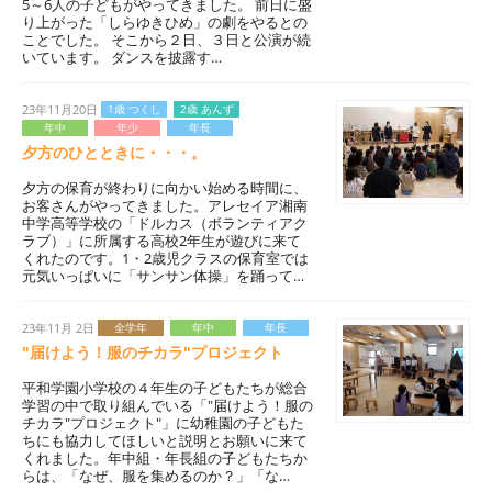
5～6人の子どもがやってきました。 前日に盛
り上がった「しらゆきひめ」の劇をやるとの
ことでした。 そこから２日、３日と公演が続
いています。 ダンスを披露す…
23年11月20日
1歳 つくし
2歳 あんず
年中
年少
年長
夕方のひとときに・・・。
夕方の保育が終わりに向かい始める時間に、
お客さんがやってきました。アレセイア湘南
中学高等学校の「ドルカス（ボランティアク
ラブ）」に所属する高校2年生が遊びに来て
くれたのです。1・2歳児クラスの保育室では
元気いっぱいに「サンサン体操」を踊って…
23年11月 2日
全学年
年中
年長
"届けよう！服のチカラ"プロジェクト
平和学園小学校の４年生の子どもたちが総合
学習の中で取り組んでいる「"届けよう！服の
チカラ"プロジェクト"」に幼稚園の子どもた
ちにも協力してほしいと説明とお願いに来て
くれました。年中組・年長組の子どもたちか
らは、「なぜ、服を集めるのか？」「な…