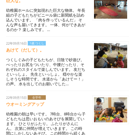
巨大な。
幼稚園ホールに突如現れた巨大な物体。 年長
組の子どもたちがビニール袋に新聞紙を詰め
込んでいます。 「肉を作っているんだ」 そ
んな声も届いてきます。 一体、何ができあが
るのか？ 楽しみです。 …
22年09月16日
1歳 つくし
あけて（だして）。
つくしぐみの子どもたちが、日陰で砂遊び。
べったりお尻をついたり、中腰だったり、そ
れぞれのスタイルで楽しんでいます。 友だち
といっしょ。 先生といっしょ。 穏やかな楽
しそうな時間です。 水道から「あけてー！」
の声。 水を出してのお願いでした…
22年09月15日
全学年
ウオーミングアップ
幼稚園の朝は早いです。 7時台、8時台から子
どもたちは思いおもいのあそびを展開してい
ます。 ひとりがふたり。 ふたりがさんに
ん。 次第に仲間が増えていきます。 この時
間にしかしないあそび。 この時間から続くあ