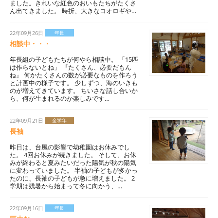
ました。きれいな紅色のおいもたちがたくさ
ん出てきました。 時折、大きなコオロギや…
22年09月26日
年長
相談中・・・
年長組の子どもたちが何やら相談中。 「15匹
は作らないとね」 『たくさん、必要だもん
ね』 何かたくさんの数が必要なものを作ろう
と計画中の様子です。 少しずつ、海のいきも
のが増えてきています。 ちいさな話し合いか
ら、何が生まれるのか楽しみです…
22年09月21日
全学年
長袖
昨日は、台風の影響で幼稚園はお休みでし
た。 4回お休みが続きました。 そして、お休
みが終わると夏みたいだった陽気が秋の陽気
に変わっていました。 半袖の子どもが多かっ
たのに、長袖の子どもが急に増えました。 2
学期は残暑から始まって冬に向かう、…
22年09月16日
年長