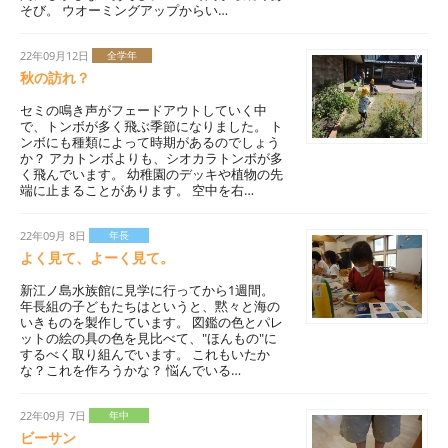
そび。 ウオーミングアップからい…
22年09月12日
全学年
秋の訪れ？
セミの鳴き声がフェードアウトしていく中
で、トンボが多く飛ぶ季節になりました。 ト
ンボにも種類によって時期があるのでしょう
か？ アカトンボよりも、シオカラトンボが多
く飛んでいます。 幼稚園のデッキや植物の先
端に止まることがあります。 空中を右…
22年09月 8日
年長
よく見て、よーく見て。
新江ノ島水族館に見学に行ってから1週間。
年長組の子どもたちはというと、黙々と海の
いきものを製作しています。 図鑑の色とパレ
ットの絵の具の色を見比べて、"ほんもの"に
するべく取り組んでいます。 これもいたか
な？これを作ろうかな？ 悩んでいる…
22年09月 7日
年中
ビーサン