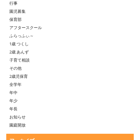
行事
園児募集
保育部
アフタースクール
ふらっふぃ～
1歳 つくし
2歳 あんず
子育て相談
その他
2歳児保育
全学年
年中
年少
年長
お知らせ
園庭開放