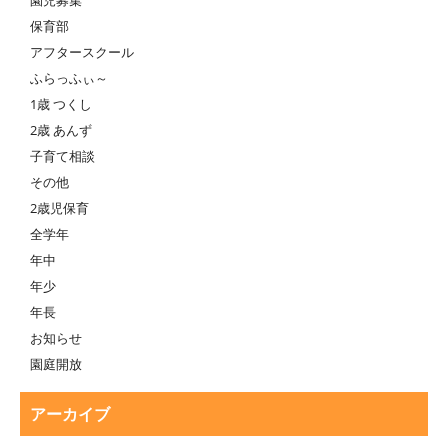
園児募集
保育部
アフタースクール
ふらっふぃ～
1歳 つくし
2歳 あんず
子育て相談
その他
2歳児保育
全学年
年中
年少
年長
お知らせ
園庭開放
アーカイブ