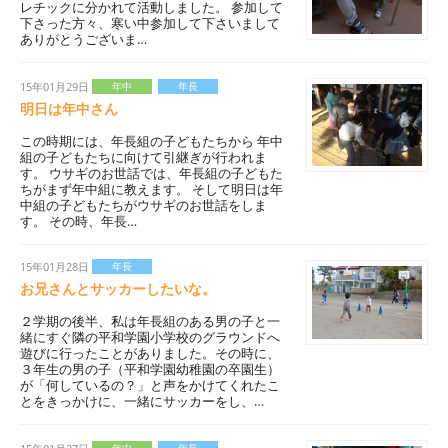
レチックに分かれて活動しました。 参加して
下さった方々、寒い中参加して下さいまして
ありがとうございま…
15年01月29日
年中
年長
明日は年中さん
この時期には、年長組の子どもたちから 年中
組の子どもたちに向けて引継ぎが行われま
す。 ウサギのお世話では、年長組の子どもた
ちがまず年中組に教えます。 そして明日は年
中組の子どもたちがウサギのお世話をしま
す。 その時、年長…
15年01月28日
年長
お兄さんとサッカーしたいな。
２学期の後半、私は年長組のある男の子と一
緒にすぐ隣の平和学園小学校のグラウンドへ
遊びに行ったことがありました。その時に、
３年生の男の子（平和学園幼稚園の卒園生）
が「何しているの？」と声をかけてくれたこ
とをきっかけに、一緒にサッカーをし、…