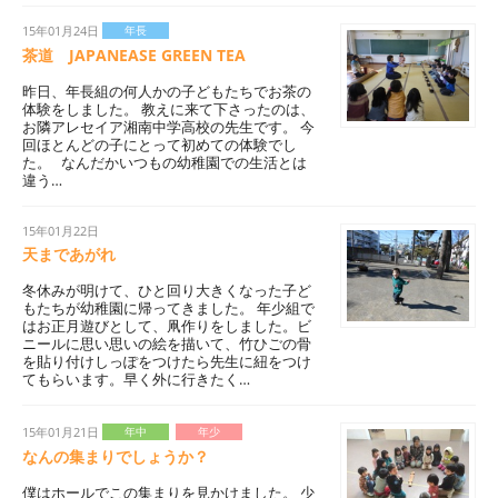
15年01月24日
年長
茶道 JAPANEASE GREEN TEA
昨日、年長組の何人かの子どもたちでお茶の
体験をしました。 教えに来て下さったのは、
お隣アレセイア湘南中学高校の先生です。 今
回ほとんどの子にとって初めての体験でし
た。 なんだかいつもの幼稚園での生活とは
違う…
15年01月22日
天まであがれ
冬休みが明けて、ひと回り大きくなった子ど
もたちが幼稚園に帰ってきました。 年少組で
はお正月遊びとして、凧作りをしました。ビ
ニールに思い思いの絵を描いて、竹ひごの骨
を貼り付けしっぽをつけたら先生に紐をつけ
てもらいます。早く外に行きたく…
15年01月21日
年中
年少
なんの集まりでしょうか？
僕はホールでこの集まりを見かけました。 少