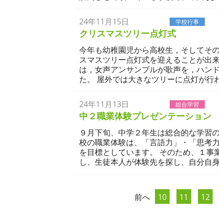
24年11月15日
学校生活
学校行事
クリスマスツリー点灯式
今年も幼稚園児から高校生，そしてそ
スマスツリー点灯式を迎えることが出来
は，女声アンサンブルが歌声を，ハン
た。 屋外では大きなツリーに点灯が行
24年11月13日
学校生活
総合学習
中２職業体験プレゼンテーション
９月下旬、中学２年生は総合的な学習の
校の職業体験は、「言語力」・「思考
を目標としています。 そのため、１事
し、生徒本人が体験先を探し、自分自身
前へ
10
11
12