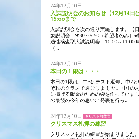
24年12月10日
学校生活
入試説明会のお知らせ【12月14日(
15:ooまで
入試説明会を次の通り実施します。【日時
象説明会 9:30～9:50（希望者のみ）●教
適性検査型入試説明会 10:00～11:0
（…
24年12月10日
学校生活
本日の１限は・・・
本日の1限は、中3はテスト返却、中2
ぞれのクラスで過ごしま した。 中1
に捧げる献金のための袋を作っていまし
の最後の今年の思い出発表を行っ…
24年12月10日
キリスト教教育
学校生活
クリスマス礼拝の練習
クリスマス礼拝の練習が始まりました。