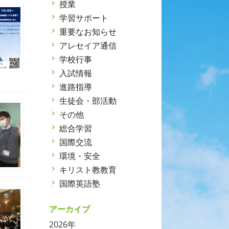
授業
学習サポート
重要なお知らせ
アレセイア通信
学校行事
入試情報
進路指導
生徒会・部活動
その他
総合学習
国際交流
環境・安全
キリスト教教育
国際英語塾
アーカイブ
2026年