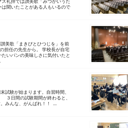
マス礼拝では讃美歌「みつかいうた
ーは聞いたことがある人もいるので
が讃美歌「まきびとひつじを」を前
生の担任の先生から。 学校長が自宅
かたいパンの美味しさに気付いたと
…
期末試験が始まります。自習時間、
。 ３日間の試験期間が終わると、
。みんな、がんばれ！！ …