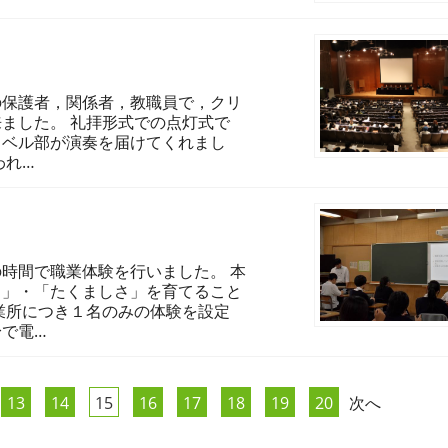
の保護者，関係者，教職員で，クリ
ました。 礼拝形式での点灯式で
ドベル部が演奏を届けてくれまし
われ…
時間で職業体験を行いました。 本
力」・「たくましさ」を育てること
業所につき１名のみの体験を設定
で電…
13
14
15
16
17
18
19
20
次へ