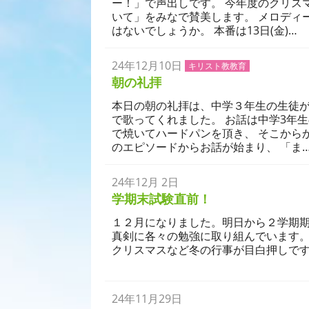
ー！」で声出しです。 今年度のクリス
いて」をみなで賛美します。 メロディ
はないでしょうか。 本番は13日(金)…
24年12月10日
キリスト教教育
学校生活
朝の礼拝
本日の朝の礼拝は、中学３年生の生徒
で歌ってくれました。 お話は中学3年
で焼いてハードパンを頂き、 そこから
のエピソードからお話が始まり、 「ま
24年12月 2日
学校生活
授業
学期末試験直前！
１２月になりました。明日から２学期
真剣に各々の勉強に取り組んでいます
クリスマスなど冬の行事が目白押しです
24年11月29日
学校生活
授業