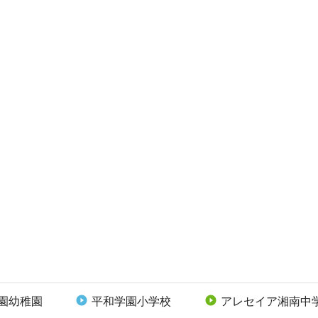
園幼稚園
平和学園小学校
アレセイア湘南中

