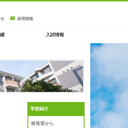
わせ
採用情報
announcement
績
入試情報
学校紹介
校長室から