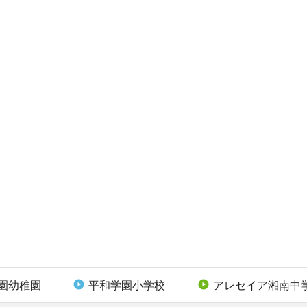
園幼稚園
平和学園小学校
アレセイア湘南中

