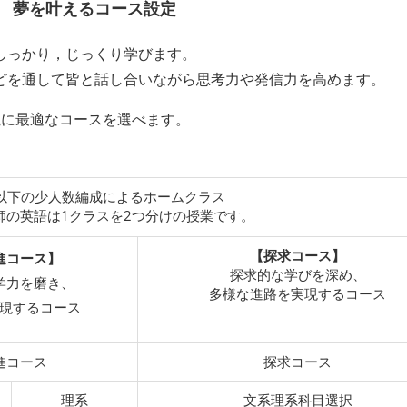
夢を叶えるコース設定
しっかり，じっくり学びます。
どを通して皆と話し合いながら思考力や発信力を高めます。
現に最適なコースを選べます。
人以下の少人数編成によるホームクラス
師の英語は1クラスを2つ分けの授業です。
【探求コース】
進コース】
探求的な学びを深め、
学力を磨き、
多様な進路を実現するコース
現するコース
進コース
探求コース
理系
文系理系科目選択