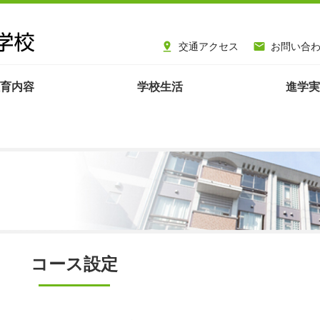
交通アクセス
お問い合


育内容
学校生活
進学実
コース設定