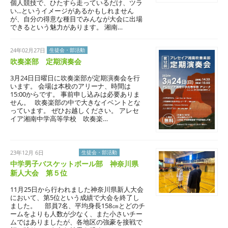
個人競技で、ひたすら走っているだけ、ツラ
い...というイメージがあるかもしれません
が、自分の得意な種目でみんなが大会に出場
できるという魅力があります。 湘南…
24年02月27日
生徒会・部活動
吹奏楽部 定期演奏会
3月24日日曜日に吹奏楽部が定期演奏会を行
います。 会場は本校のアリーナ、時間は
15:00からです。 事前申し込みは必要ありま
せん。 吹奏楽部の中で大きなイベントとな
っています。 ぜひお越しください。 アレセ
イア湘南中学高等学校 吹奏楽…
23年12月 6日
学校生活
生徒会・部活動
中学男子バスケットボール部 神奈川県
新人大会 第５位
11月25日から行われました神奈川県新人大会
において、第5位という成績で大会を終了し
ました。 部員7名、平均身長158㎝とどのチ
ームをよりも人数が少なく、また小さいチー
ムではありましたが、各地区の強豪を接戦で