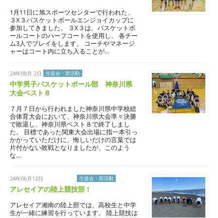
1月11日に旭スポーツセンターで行われた、
３X３バスケットボールエンジョイカップに
参加してきました。 ３X３は、バスケットボ
ールコートのハーフコートを使用し、 各チー
ム3人でプレイをします。 コーチやマネージ
ャーはコート内に立ち入ることが…
24年08月 2日
生徒会・部活動
中学男子バスケットボール部 神奈川県
大会ベスト８
７月７日から行われました神奈川県中学校総
合体育大会において、神奈川県大会準々決勝
で敗退し、神奈川県ベスト８で終了しまし
た。 目標であった関東大会出場に指一本引っ
かかっていただけに、悔しいだけの言葉では
片付かない敗戦となりましたが、このよう
な…
24年06月12日
学校生活
生徒会・部活動
アレセイアの陸上競技部！
アレセイア湘南の陸上部では、高校生と中学
生が一緒に練習を行っています。 陸上競技は