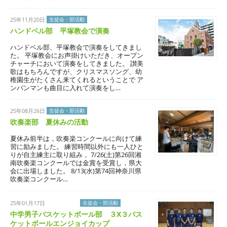
25年11月20日
生徒会・部活動
ハンドベル部 平塚教会で演奏
ハンドベル部、平塚教会で演奏をしてきまし
た。 平塚教会にお声掛けいただき、オープン
チャーチにおいて演奏をしてきました。 讃美
歌はもちろんですが、クリスマスソング、幼
稚園生がたくさん来てくれるということで ア
ンパンマンも曲目に入れて演奏をし…
25年08月26日
生徒会・部活動
吹奏楽部 夏休みの活動
夏休み前半は，吹奏楽コンクールに向けて練
習に励みました。 練習時間以外にも一人ひと
りが自主練主に取り組み， 7/26(土)第26回湘
南吹奏楽コンクールでは金賞を受賞し，県大
会に出場しました。 8/13(水)第74回神奈川県
吹奏楽コンクール…
25年01月17日
学校生活
生徒会・部活動
中学男子バスケットボール部 ３X３バス
ケットボールエンジョイカップ