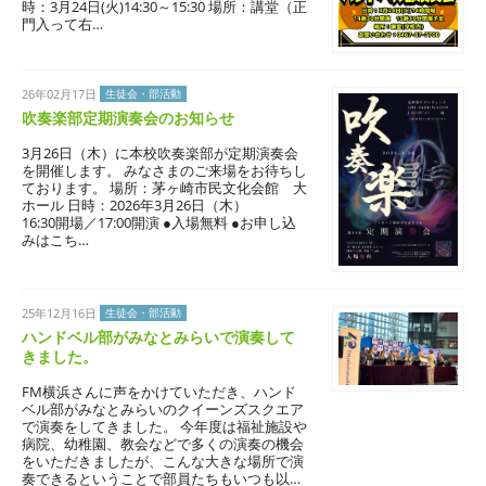
時：3月24日(火)14:30～15:30 場所：講堂（正
門入って右…
26年02月17日
生徒会・部活動
吹奏楽部定期演奏会のお知らせ
3月26日（木）に本校吹奏楽部が定期演奏会
を開催します。 みなさまのご来場をお待ちし
ております。 場所：茅ヶ崎市民文化会館 大
ホール 日時：2026年3月26日（木）
16:30開場／17:00開演 ●入場無料 ●お申し込
みはこち…
25年12月16日
生徒会・部活動
ハンドベル部がみなとみらいで演奏して
きました。
FM横浜さんに声をかけていただき、ハンド
ベル部がみなとみらいのクイーンズスクエア
で演奏をしてきました。 今年度は福祉施設や
病院、幼稚園、教会などで多くの演奏の機会
をいただきましたが、こんな大きな場所で演
奏できるということで部員たちもいつも以…