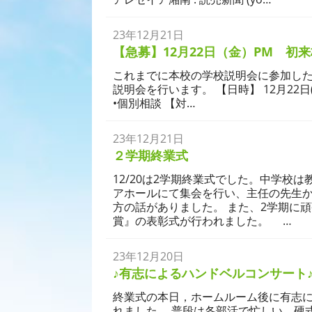
23年12月21日
学校生活
【急募】12月22日（金）PM 
これまでに本校の学校説明会に参加し
説明会を行います。 【日時】 12月22日(
•個別相談 【対…
23年12月21日
学校生活
２学期終業式
12/20は2学期終業式でした。中学校
アホールにて集会を行い、主任の先生か
方の話がありました。 また、2学期に
賞』の表彰式が行われました。 …
23年12月20日
♪有志によるハンドベルコンサート
終業式の本日，ホームルーム後に有志
れました。 普段は各部活で忙しい，硬