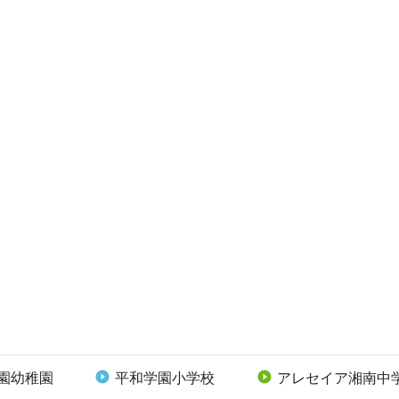
園幼稚園
平和学園小学校
アレセイア湘南中

