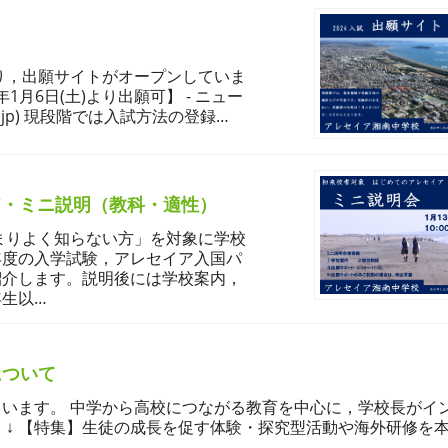
たり，出願サイトがオープンしていま
1月6日(土)より出願可】 - ニュー
.ac.jp) 現段階では入試方法の登録…
ア・ミニ説明（教科・適性）
まりよく知らない方」を対象に学校
年度の入学試験，アレセイア入国パ
紹介します。説明後には学校案内，
生以…
について
います。 中学から高校につながる教育を中心に，学校長がイ
↓ 【特集】生徒の成長を促す体験・探究型活動や海外研修を本格