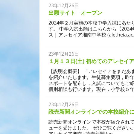
23年12月26日
学校生活
出願サイト オープン
2024年２月実施の本校中学入試にあ
す。 中学入試出願はこちらから【2024年
ス | アレセイア湘南中学校 (aletheia
23年12月26日
１月１３日(土) 初めてのアレセイ
【説明会概要】 「アレセイアをまだあ
を紹介いたします。生徒募集要項，昨
スポートを配布し，入試についてもご
個別相談も行います。現在，小学校５年
23年12月26日
学校生活
読売新聞オンラインでの本校紹介
読売新聞オンラインで本校が紹介されて
ューを受けました。 ぜひご覧ください。
アレセイア湘南 : 読売新聞 (yo…