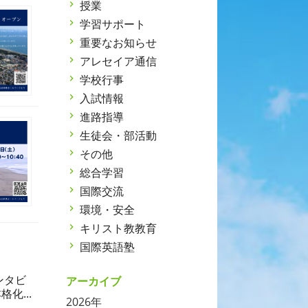
授業
学習サポート
重要なお知らせ
アレセイア通信
学校行事
入試情報
進路指導
生徒会・部活動
その他
総合学習
国際交流
環境・安全
キリスト教教育
国際英語塾
ンタビ
アーカイブ
化...
2026年