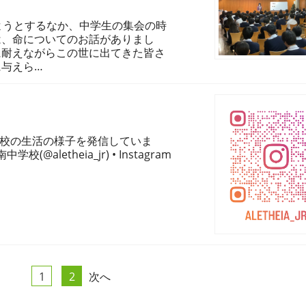
ようとするなか、中学生の集会の時
は、命についてのお話がありまし
に耐えながらこの世に出てきた皆さ
与えら…
の学校の生活の様子を発信していま
letheia_jr) • Instagram
1
2
次へ