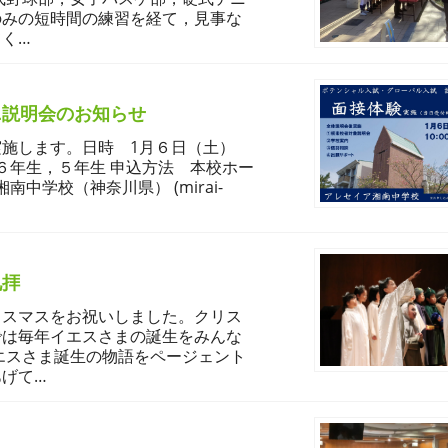
のみの短時間の練習を経て，見事な
く…
ニ説明会のお知らせ
施します。日時 1月６日（土）
小学校６年生，５年生 申込方法 本校ホー
中学校（神奈川県） (mirai-
礼拝
リスマスをお祝いしました。クリス
では毎年イエスさまの誕生をみんな
エスさま誕生の物語をページェント
げて…