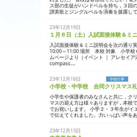
ス部の生徒がハンドベルを持ち，３回
讃美歌とジングルベルを演奏を披露して
23年12月19日
学校生活
１月６日（土）入試面接体験＆ミ
入試面接体験＆ミニ説明会を次の通り実
10:00～11:00 場所 本校 対象 
ムページより（イベント ｜ アレセイア湘南
compass.…
23年12月18日
学校生活
学校行事
小学校・中学校 合同クリスマス
小学生や保護者のみなさんと共に，ク
マスの迎え方は様々ありますが，本校
でお祝いします。 小学２・３年生がイ
で伝えてくれました。力いっぱい声をあ
23年12月13日