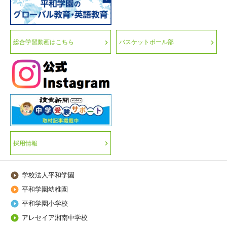
総合学習動画はこちら
バスケットボール部
採用情報
学校法人平和学園

平和学園幼稚園

平和学園小学校

アレセイア湘南中学校
