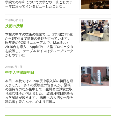
学院での平和についての学びや、班ごとのテ
ーマに沿ってインタビューしたことな…
25年02月19日
授業
技術の授業
本校の中学の技術の授業では、3学期に1年生
から3年生まで情報の分野を行っています。
昨年夏のPC室リニューアルで、Mac Book
Air40台を導入、Apple TV、大型プロジェクタ
を設置し、 テーブルやイスはグループワーク
がしやすい仕…
25年02月 1日
学校生活
中学入学試験初日
本日、本校では2025年度中学入試の初日を迎
えました。 多くの受験生の皆さんが、緊張
の面持ちのなか集中して一生懸命に試験に取
り組む様子が伺えました。 翌週月曜日以降も
入学試験が続きます。 未来への大切な一歩を
踏み出す皆さんを、心より応援…