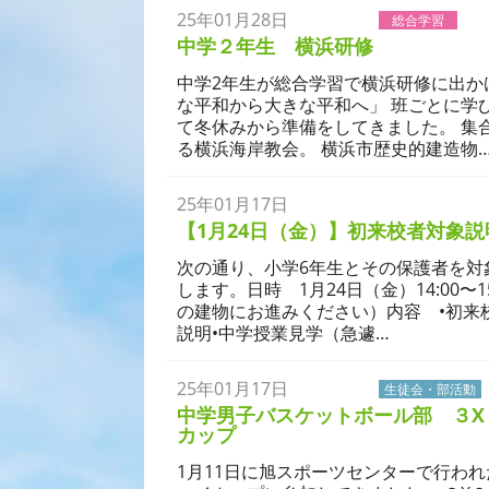
25年01月28日
学校生活
総合学習
中学２年生 横浜研修
中学2年生が総合学習で横浜研修に出か
な平和から大きな平和へ」 班ごとに学
て冬休みから準備をしてきました。 集
る横浜海岸教会。 横浜市歴史的建造物
25年01月17日
学校生活
【1月24日（金）】初来校者対象
次の通り、小学6年生とその保護者を対
します。日時 1月24日（金）14:00〜
の建物にお進みください）内容 •初来
説明•中学授業見学（急遽…
25年01月17日
学校生活
生徒会・部活動
中学男子バスケットボール部 ３X
カップ
1月11日に旭スポーツセンターで行われ