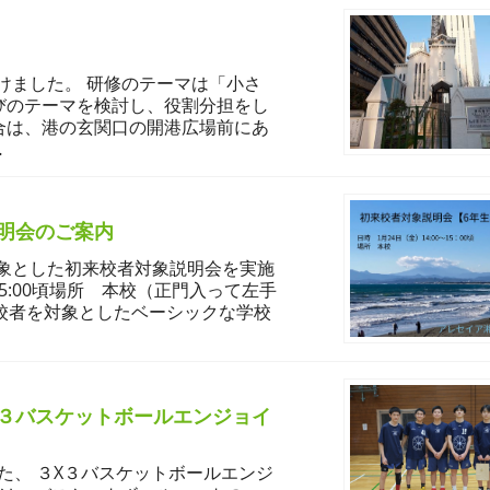
けました。 研修のテーマは「小さ
びのテーマを検討し、役割分担をし
合は、港の玄関口の開港広場前にあ
…
説明会のご案内
象とした初来校者対象説明会を実施
15:00頃場所 本校（正門入って左手
校者を対象としたベーシックな学校
３バスケットボールエンジョイ
た、 ３X３バスケットボールエンジ