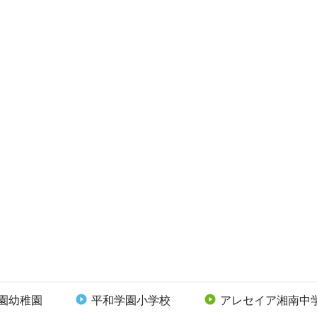
園幼稚園
平和学園小学校
アレセイア湘南中

