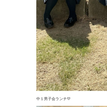
中１男子会ランチ💛