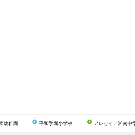


園幼稚園
平和学園小学校
アレセイア湘南中