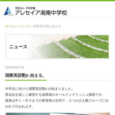
ホーム
>
ニュース
> 国際英語塾Jr.始まる。
ニュース
2022年6月21日
国際英語塾Jr.始まる。
中学生に向けた国際英語塾
Jr.
が始まりました。
英会話を楽しく練習する放課後のオールイングリッシュ講座です。
講座は中１～中３までの希望者が合同で，２つの少人数グループに分
かれて行われます。