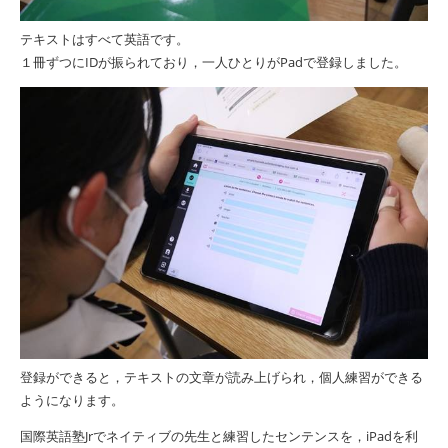
テキストはすべて英語です。
１冊ずつに
ID
が振られており，一人ひとりが
Pad
で登録しました。
登録ができると，テキストの文章が読み上げられ，個人練習ができる
ようになります。
国際英語塾
Jr
でネイティブの先生と練習したセンテンスを，
iPad
を利