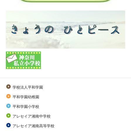

学校法人平和学園

平和学園幼稚園

平和学園小学校

アレセイア湘南中学校

アレセイア湘南高等学校