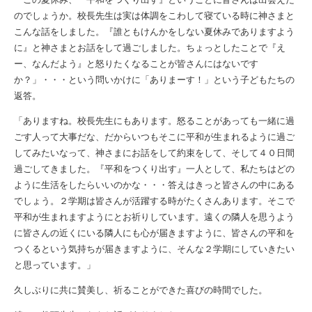
のでしょうか。校長先生は実は体調をこわして寝ている時に神さまと
こんな話をしました。『誰ともけんかをしない夏休みでありますよう
に』と神さまとお話をして過ごしました。ちょっとしたことで『え
ー、なんだよう』と怒りたくなることが皆さんにはないです
か？」・・・という問いかけに「ありまーす！」という子どもたちの
返答。
「ありますね。校長先生にもあります。怒ることがあっても一緒に過
ごす人って大事だな、だからいつもそこに平和が生まれるように過ご
してみたいなって、神さまにお話をして約束をして、そして４０日間
過ごしてきました。『平和をつくり出す』一人として、私たちはどの
ように生活をしたらいいのかな・・・答えはきっと皆さんの中にある
でしょう。２学期は皆さんが活躍する時がたくさんあります。そこで
平和が生まれますようにとお祈りしています。遠くの隣人を思うよう
に皆さんの近くにいる隣人にも心が届きますように、皆さんの平和を
つくるという気持ちが届きますように、そんな２学期にしていきたい
と思っています。」
久しぶりに共に賛美し、祈ることができた喜びの時間でした。