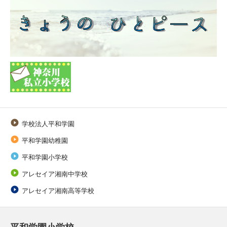

学校法人平和学園

平和学園幼稚園

平和学園小学校

アレセイア湘南中学校

アレセイア湘南高等学校