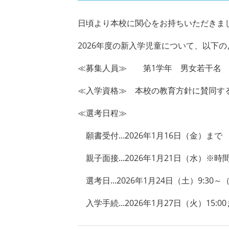
日頃より本校に関心をお持ちいただきま
2026
年度の新入学児童について、以下の
≪募集人員≫ 第
1
学年 男女若干名
≪入学資格≫ 本校の教育方針に賛同す
≪選考日程≫
願書受付...
2026
年
1
月16日（金）まで
親子面接...
2026
年
1
月21日（水）※時
選考日...
2026
年
1
月24日（土）9:30～（
入学手続...
2026
年
1
月27日（火）
15:00