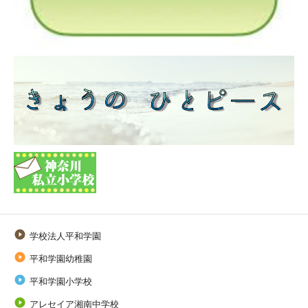

学校法人平和学園

平和学園幼稚園

平和学園小学校

アレセイア湘南中学校