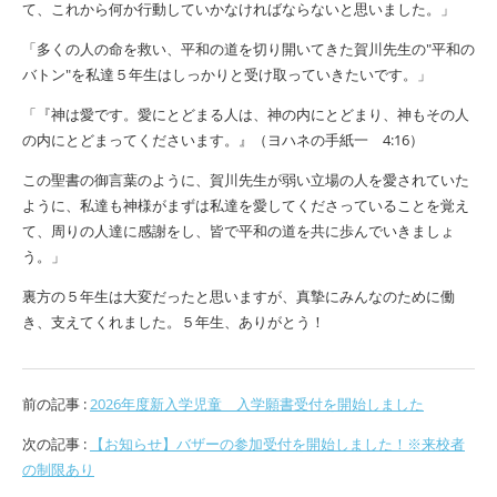
て、これから何か行動していかなければならないと思いました。」
「多くの人の命を救い、平和の道を切り開いてきた賀川先生の"平和の
バトン"を私達５年生はしっかりと受け取っていきたいです。」
「『神は愛です。愛にとどまる人は、神の内にとどまり、神もその人
の内にとどまってくださいます。』（ヨハネの手紙一 4:16）
この聖書の御言葉のように、賀川先生が弱い立場の人を愛されていた
ように、私達も神様がまずは私達を愛してくださっていることを覚え
て、周りの人達に感謝をし、皆で平和の道を共に歩んでいきましょ
う。」
裏方の５年生は大変だったと思いますが、真摯にみんなのために働
き、支えてくれました。５年生、ありがとう！
前の記事 :
2026年度新入学児童 入学願書受付を開始しました
次の記事 :
【お知らせ】バザーの参加受付を開始しました！※来校者
の制限あり