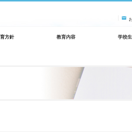

お
育方針
教育内容
学校生
！