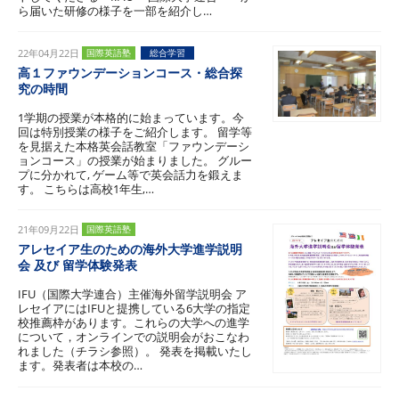
ら届いた研修の様子を一部を紹介し…
22年04月22日
国際英語塾
総合学習
高１ファウンデーションコース・総合探
究の時間
1学期の授業が本格的に始まっています。今
回は特別授業の様子をご紹介します。 留学等
を見据えた本格英会話教室「ファウンデーシ
ョンコース」の授業が始まりました。 グルー
プに分かれて, ゲーム等で英会話力を鍛えま
す。 こちらは高校1年生,…
21年09月22日
国際英語塾
アレセイア生のための海外大学進学説明
会 及び 留学体験発表
IFU（国際大学連合）主催海外留学説明会 ア
レセイアにはIFUと提携している6大学の指定
校推薦枠があります。これらの大学への進学
について，オンラインでの説明会がおこなわ
れました（チラシ参照）。 発表を掲載いたし
ます。発表者は本校の…