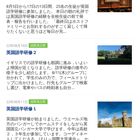
8月5日から17日の13日間、25名の生徒が英国
語学研修に参加しました。 本日の朝の礼拝で
は英国語学研修の経験を全校生徒の前で発
表・報告を行いました。 「最終日はホストフ
ァミリーとお別れするのがすごく寂しくて帰
りたくないと思うほど毎日が充…
22年08月16日
国際英語塾
英国語学研修２
イギリスでの語学研修も順調に進み，いよい
よ帰国が近くなりました。語学研修の後半の
様子を少し紹介します。 8/11(木)グループに
分かれて、学生のみの力で、フィールドトリ
ップに出かけました。行先もグループで検索
し選び、電車やバスの時刻表も自分…
22年08月11日
国際英語塾
英国語学研修１
英国語学研修が始まりました。ウエールズ地
方のバンガーしでホームステイをしながら英
国国立バンガー大学で学びます。今年は高校
２，３年生が参加しています。コーディネー
トしてくださる I.F.U ～国際大学連合～ か