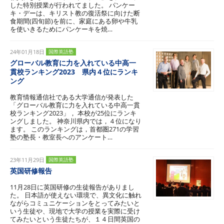
した特別授業が行われてました。 パンケー
キ・デーは、キリスト教の復活祭に向けた断
食期間(四旬節)を前に、家庭にある卵や牛乳
を使いきるためにパンケーキを焼…
24年01月18日
国際英語塾
グローバル教育に力を入れている中高一
貫校ランキング2023 県内４位にランキ
ング
教育情報通信社である大学通信が発表した
「グローバル教育に力を入れている中高一貫
校ランキング2023」， 本校が25位にランキ
ングしました。 神奈川県内では，４位になり
ます。 このランキングは，首都圏271の学習
塾の塾長・教室長へのアンケート…
23年11月29日
国際英語塾
英国研修報告
11月28日に英国研修の生徒報告がありまし
た。 日本語が使えない環境で、異文化に触れ
ながらコミュニケーションをとってみたいと
いう生徒や、現地で大学の授業を実際に受け
てみたいという生徒たちが、１４日間英国の