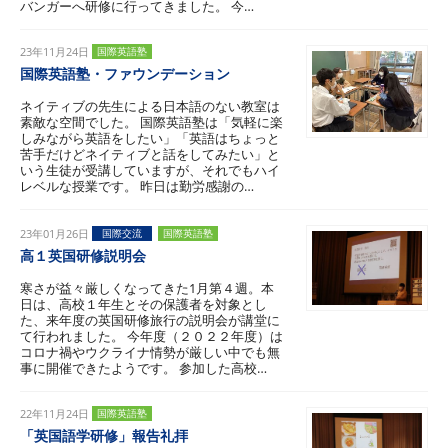
バンガーへ研修に行ってきました。 今…
23年11月24日
国際英語塾
国際英語塾・ファウンデーション
ネイティブの先生による日本語のない教室は
素敵な空間でした。 国際英語塾は「気軽に楽
しみながら英語をしたい」「英語はちょっと
苦手だけどネイティブと話をしてみたい」と
いう生徒が受講していますが、それでもハイ
レベルな授業です。 昨日は勤労感謝の…
23年01月26日
国際交流
国際英語塾
高１英国研修説明会
寒さが益々厳しくなってきた1月第４週。本
日は、高校１年生とその保護者を対象とし
た、来年度の英国研修旅行の説明会が講堂に
て行われました。 今年度（２０２２年度）は
コロナ禍やウクライナ情勢が厳しい中でも無
事に開催できたようです。 参加した高校…
22年11月24日
国際英語塾
「英国語学研修」報告礼拝