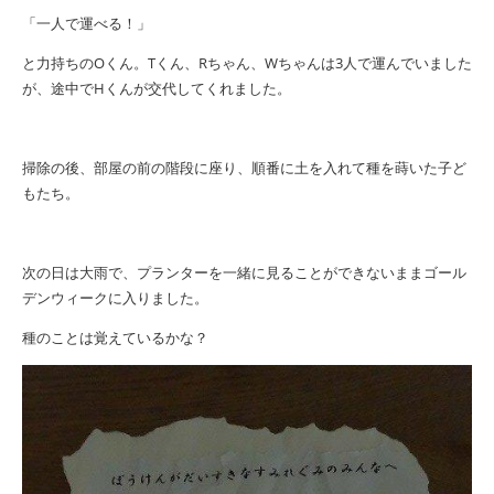
「一人で運べる！」
と力持ちの
O
くん。
T
くん、
R
ちゃん、
W
ちゃんは
3
人で運んでいました
が、途中で
H
くんが交代してくれました。
掃除の後、部屋の前の階段に座り、順番に土を入れて種を蒔いた子ど
もたち。
次の日は大雨で、プランターを一緒に見ることができないままゴール
デンウィークに入りました。
種のことは覚えているかな？