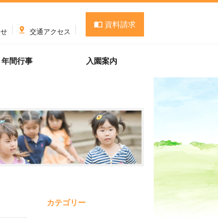
資料請求


わせ
交通アクセス
年間行事
入園案内
カテゴリー