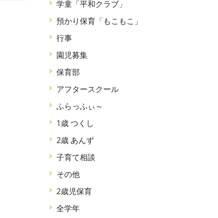
学童「平和クラブ」
預かり保育「もこもこ」
行事
園児募集
保育部
アフタースクール
ふらっふぃ～
1歳 つくし
2歳 あんず
子育て相談
その他
2歳児保育
全学年