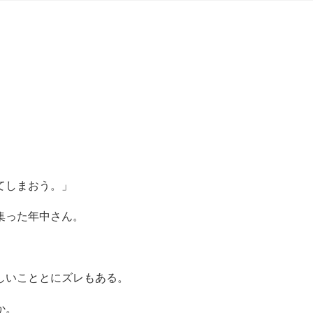
てしまおう。」
集った年中さん。
しいこととにズレもある。
か。