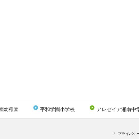


園幼稚園
平和学園小学校
アレセイア湘南中

プライバシ