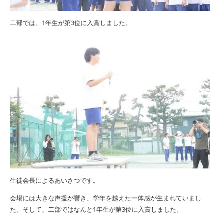
二部では、
1
年生が第
3
位に入賞しました。
生徒会長によるあいさつです。
会場には大きな声援が響き、学年を越えた一体感が生まれていまし
た。そして、二部ではなんと
1
年生が第
3
位に入賞しました。