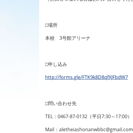
□場所
本校
3
号館アリーナ
□申し込み
http://forms.gle/FTK9k8D8qfXJFbdW7
□問い合わせ先
TEL
：
0467-87-0132
（平日
7:30
～
17:00
）
Mail
：
aletheiashonanwbbc@gmail.com