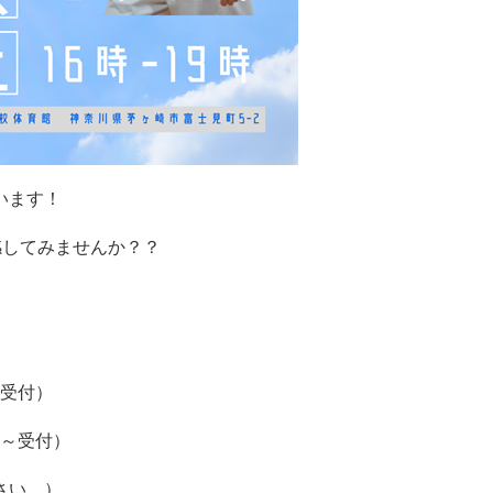
います！
感してみませんか？？
受付）
～受付）
さい。）