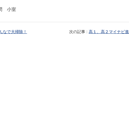
問 小室
んなで大掃除！
次の記事 :
高１、高２マイナビ進