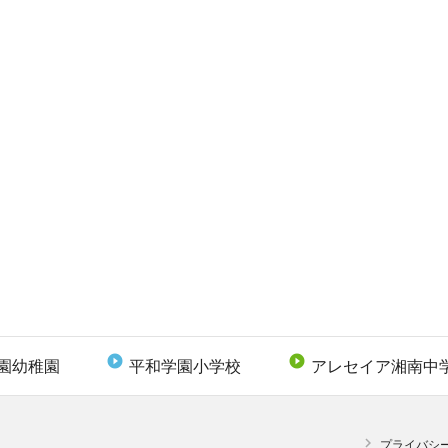


園幼稚園
平和学園小学校
アレセイア湘南中

プライバシ