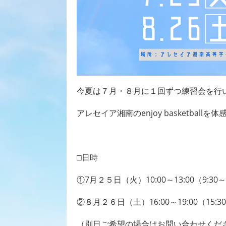
今夏は７月・８月に１回ずつ練習会を行
アレセイア湘南の
enjoy basketball
を体
□日時
①
7
月２５日（火）
10:00
～
13:00
（
9:30
～
②８月２６日（土）
16:00
～
19:00
（
15:30
（別日ご希望の場合はお問い合わせくだ