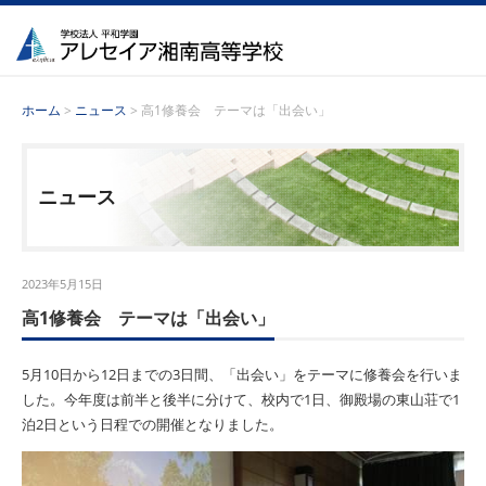
ホーム
>
ニュース
> 高1修養会 テーマは「出会い」
ニュース
2023年5月15日
高1修養会 テーマは「出会い」
5
月
10
日から
12
日までの
3
日間、「出会い」をテーマに修養会を行いま
した。今年度は前半と後半に分けて、校内で
1
日、御殿場の東山荘で
1
泊
2
日という日程での開催となりました。