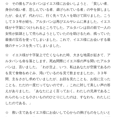
☆ その後もアルタバンはイエス様にお会いしようと、「貧しい者、
身分の低い者、悲しんでいる者、虐げられている者」の中を探しまし
たが、会えず、代わりに、行く先々で人々を助けて回りました。こう
して３３年が経ち、アルタバンは再びエルサレムに来ました。イエス
様が十字架につけられるところでした。アルタバンは目の前で一人の
女性が奴隷として売られようとしていたのを助けるため、残っていた
最後の宝石を使ってしまいました。これで、イエス様にお会いする最
後のチャンスを失ってしまいました。
☆ イエス様が十字架上で亡くなられた時、大きな地震が起きて、ア
ルタバンも命を落とします。死ぬ間際にイエス様の声を聞いたアルタ
バンは、言いました。「わが主よ、いつ、私はあなたが空腹であるの
を見て食物をめぐみ、渇いているのを見て飲ませましたか。３３年
間、主をさがし求めていましたが、お顔を見たことも、お役に立った
ことも、ただの一度だってないのです。」これに対して美しい声の答
えがありました。「あなたによく言っておく。わたしの兄弟であるこ
れらのもっとも小さいもののひとりにしたのは、すなわち、わたしに
したのである。」
☆ 救い主であるイエス様にお会いして心からの捧げものをしたいと