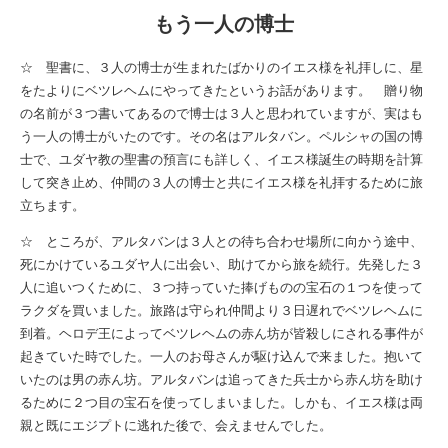
もう一人の博士
☆ 聖書に、３人の博士が生まれたばかりのイエス様を礼拝しに、星
をたよりにベツレヘムにやってきたというお話があります。 贈り物
の名前が３つ書いてあるので博士は３人と思われていますが、実はも
う一人の博士がいたのです。その名はアルタバン。ペルシャの国の博
士で、ユダヤ教の聖書の預言にも詳しく、イエス様誕生の時期を計算
して突き止め、仲間の３人の博士と共にイエス様を礼拝するために旅
立ちます。
☆ ところが、アルタバンは３人との待ち合わせ場所に向かう途中、
死にかけているユダヤ人に出会い、助けてから旅を続行。先発した３
人に追いつくために、３つ持っていた捧げものの宝石の１つを使って
ラクダを買いました。旅路は守られ仲間より３日遅れでベツレヘムに
到着。ヘロデ王によってベツレヘムの赤ん坊が皆殺しにされる事件が
起きていた時でした。一人のお母さんが駆け込んで来ました。抱いて
いたのは男の赤ん坊。アルタバンは追ってきた兵士から赤ん坊を助け
るために２つ目の宝石を使ってしまいました。しかも、イエス様は両
親と既にエジプトに逃れた後で、会えませんでした。