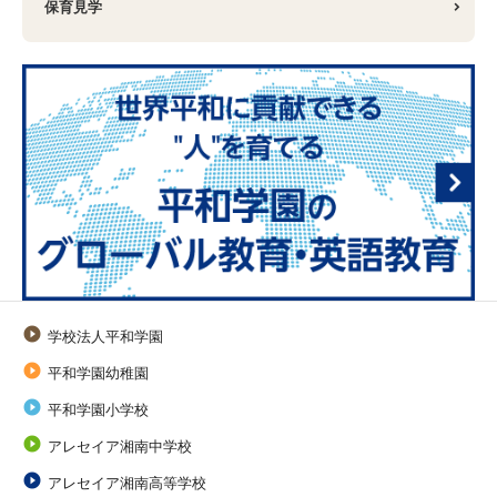
保育見学

学校法人平和学園

平和学園幼稚園

平和学園小学校

アレセイア湘南中学校

アレセイア湘南高等学校