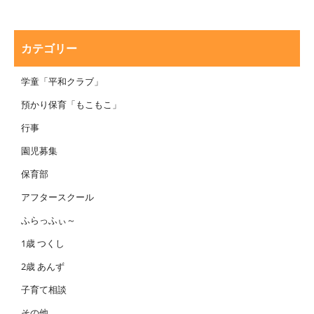
カテゴリー
学童「平和クラブ」
預かり保育「もこもこ」
行事
園児募集
保育部
アフタースクール
ふらっふぃ～
1歳 つくし
2歳 あんず
子育て相談
その他