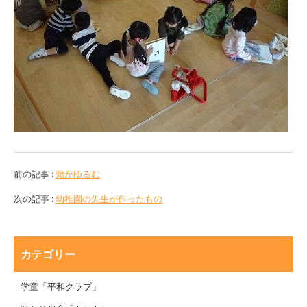
前の記事 :
頬がゆるむ
次の記事 :
幼稚園の先生が作ったもの
カテゴリー
学童「平和クラブ」