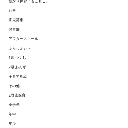
預かり保育「もこもこ」
行事
園児募集
保育部
アフタースクール
ふらっふぃ～
1歳 つくし
2歳 あんず
子育て相談
その他
2歳児保育
全学年
年中
年少