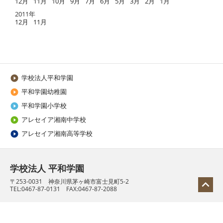
12月
11月
10月
9月
7月
6月
5月
3月
2月
1月
2011年
12月
11月
学校法人平和学園

平和学園幼稚園

平和学園小学校

アレセイア湘南中学校

アレセイア湘南高等学校

学校法人 平和学園
〒253-0031 神奈川県茅ヶ崎市富士見町5-2

TEL:0467-87-0131 FAX:0467-87-2088
Copyright © Heiwa Gakuen All Rights Reserved.