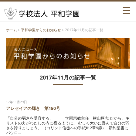
ホーム
>
平和学園からのお知らせ
> 2017年11月の記事一覧
2017年11月の記事一覧
17年11月29日
アレセイアの輝き 第150号
「自分の弱さを受容する」 学園宗教主任 横山厚志 だから、キ
リストの力がわたしの内に宿るように、 むしろ大いに喜んで自分の弱
さを誇りましょう。 （コリント信徒への手紙Ⅱ12章9節） 新約聖書に
パウロ…