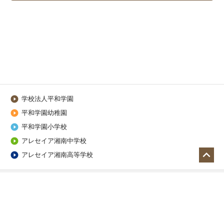
学校法人平和学園

平和学園幼稚園

平和学園小学校

アレセイア湘南中学校


アレセイア湘南高等学校

学校法人 平和学園
〒253-0031 神奈川県茅ヶ崎市富士見町5-2
TEL:0467-87-0131 FAX:0467-87-2088