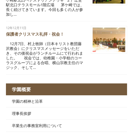
ケ崎駅北口ペデストリアンデッキ ２）辻堂
駅北口テラスモール1階広場 茅ケ崎では、
長く続けてきています。今回も多くの人が参
加し…
12年12月11日
保護者クリスマス礼拝・祝会！
12月7日、村上牧師（日本キリスト教団藤
沢教会）にクリスマスメッセージをいただ
き、その後祝会がランチルームにて行われま
した。 祝会では、幼稚園・小学校のコー
ラスグループによる合唱、横山宗教主任のマ
ジック、そして…
学園概要
学園の精神と沿革
理事長挨拶
卒業生の事務室利用について