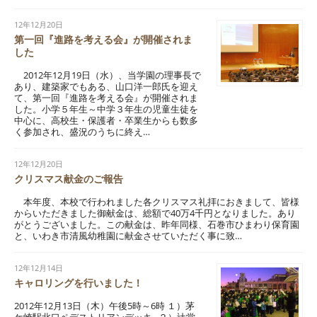
12年12月20日
第一回『進路を考える会』が開催されま
した
2012年12月19日（水）、当学園の理事長で
あり、建築家でもある、山口洋一郎氏を迎え
て、第一回『進路を考える会』が開催されま
した。小学５年生～中学３年生の児童生徒を
中心に、高校生・保護者・卒業生からも数多
く参加され、盛況のうちに終え…
12年12月20日
クリスマス献金のご報告
本年度、本校で行われました各クリスマス礼拝におきまして、皆様
からいただきました御献金は、総額で40万4千円となりました。あり
がとうございました。この献金は、昨年同様、石巻市ひまわり保育園
と、いわき市清風幼稚園に献金させていただく事に致…
12年12月14日
キャロリングを行いました！
2012年12月13日（木）午後5時～6時 １）茅