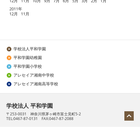
12月
11月
10月
9月
7月
6月
5月
3月
2月
1月
2011年
12月
11月
学校法人平和学園

平和学園幼稚園

平和学園小学校

アレセイア湘南中学校

アレセイア湘南高等学校

学校法人 平和学園
〒253-0031 神奈川県茅ヶ崎市富士見町5-2

TEL:0467-87-0131 FAX:0467-87-2088
Copyright © Heiwa Gakuen All Rights Reserved.