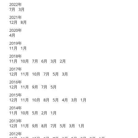
2022年
7月
3月
2021年
12月
8月
2020年
4月
2019年
11月
1月
2018年
11月
10月
7月
6月
3月
2月
2017年
12月
11月
10月
7月
5月
3月
2016年
12月
11月
9月
7月
5月
2015年
12月
11月
10月
8月
5月
4月
3月
1月
2014年
11月
10月
5月
2月
1月
2013年
12月
11月
9月
8月
7月
5月
3月
1月
2012年