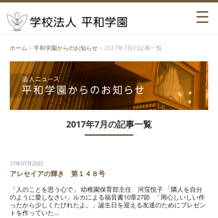
ホーム
>
平和学園からのお知らせ
> 2017年7月の記事一覧
2017年7月の記事一覧
17年07月20日
アレセイアの輝き 第１４８号
「人のことを思う心で」 幼稚園保育部主任 河窪悦子 「隣人を自分
のように愛しなさい」ルカによる福音書10章27節 「用心しいしい作
ったから少しくたびれたよ。」誕生日を迎える友達のためにプレゼン
トを作っていた…