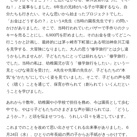
ね！」と返事をしました。
6
年生の兄姉がいる子が卒園するなら、自
分たちも行きたい。そんな思いから始まったプロジェクトでした。
「お金はどうするの？」という
A
先生（当時の園長先生です）の問い
かけがありました。そこで、当時行われていたバザーで手作りのクッ
キーを売ることにし、
6,900
円を貯めました。そのお金を使ってどこへ
行こうかと計画し、最終的には茅ヶ崎市下町屋にある明治神奈川工場
を見学する、大冒険になりました。大人の思う"修学旅行"とは少し違
うかもしれませんが、子どもたちにとっては紛れもない「修学旅行」
でした。当時の私は、幼稚園児が言う「修学旅行をしたい」という一
見とっぴな発言を受けた、
A
先生や先輩の先生が、子どもたちの"本
気"を"かたち"にしていく姿を見ていました。そこで、子どもの声を聞
く（聴く）ことを通じて、保育が作られて（創られて）いくんだとい
うことを学びました。
あれから十数年。幼稚園や小学校で担任を務め、今は園長として歩む
中でも、やはり子どもたちのさまざまな声が届けられては、「どうし
ようか...？」と頭を悩ませつつも、うれしい日々を過ごしています。
これまでのことを改めて思い出させてくれる出来事がありました。６
月
24
日（水）、ひとりの年長組の男の子からお手紙がきっかけです。