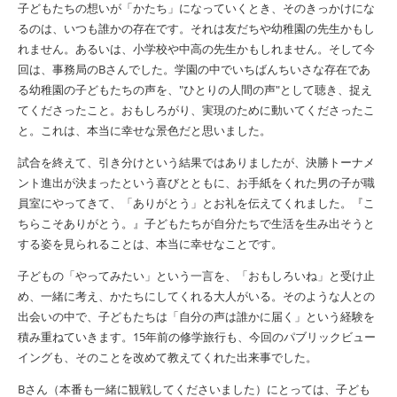
子どもたちの想いが「かたち」になっていくとき、そのきっかけにな
るのは、いつも誰かの存在です。それは友だちや幼稚園の先生かもし
れません。あるいは、小学校や中高の先生かもしれません。そして今
回は、事務局の
B
さんでした。学園の中でいちばんちいさな存在であ
る幼稚園の子どもたちの声を、"ひとりの人間の声"として聴き、捉え
てくださったこと。おもしろがり、実現のために動いてくださったこ
と。これは、本当に幸せな景色だと思いました。
試合を終えて、引き分けという結果ではありましたが、決勝トーナメ
ント進出が決まったという喜びとともに、お手紙をくれた男の子が職
員室にやってきて、「ありがとう」とお礼を伝えてくれました。『こ
ちらこそありがとう。』子どもたちが自分たちで生活を生み出そうと
する姿を見られることは、本当に幸せなことです。
子どもの「やってみたい」という一言を、「おもしろいね」と受け止
め、一緒に考え、かたちにしてくれる大人がいる。そのような人との
出会いの中で、子どもたちは「自分の声は誰かに届く」という経験を
積み重ねていきます。
15
年前の修学旅行も、今回のパブリックビュー
イングも、そのことを改めて教えてくれた出来事でした。
Bさん（本番も一緒に観戦してくださいました）にとっては、子ども