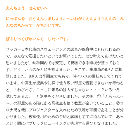
えんちょう せんせいへ
にっぽんを おうえんしましょう。へいわがくえんようちえんの み
んなのちからで かちたいです。
ぱぶりっくびゅいんぐ したいです。
サッカー日本代表のスウェーデンとの試合が保育中にも行われるの
で、みんなで応援したいというお願いでした。ぜひ叶えてあげたいと
思いましたが、幼稚園内では安定して視聴できる環境が整っておら
ず、どうしたものかと頭を抱えました。そこで、事務局の
B
さんに相
談しました。
B
さんは卒園生でもあり、時々バスの運転もしてくれて
います。中高生が授業や礼拝で使う広い部屋で視聴できないか尋ねる
と、「わざわざ、こっちに来るのは大変じゃない・・・？いろいろ、
試してみるよ。」と返事をくださいました。その後、①「ふらっふぃ
～」の部屋のある階にある高校生も使う教室が空いていること、②コ
ロナ渦を機にプロジェクターを入れたため視聴が可能であることが分
かりました。教室使用のための予約と試聴もすでに済んでいて、あっ
という間にパブリックビューイングが実現する運びとなりました。