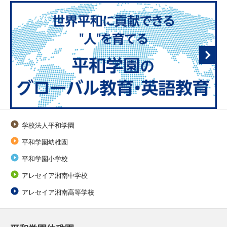

学校法人平和学園

平和学園幼稚園

平和学園小学校

アレセイア湘南中学校

アレセイア湘南高等学校