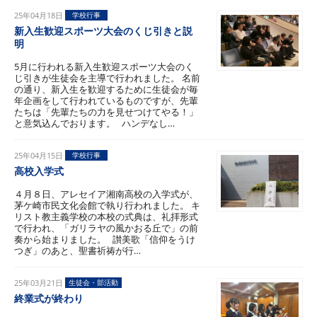
25年04月18日
学校行事
新入生歓迎スポーツ大会のくじ引きと説
明
5月に行われる新入生歓迎スポーツ大会のく
じ引きが生徒会を主導で行われました。 名前
の通り、新入生を歓迎するために生徒会が毎
年企画をして行われているものですが、先輩
たちは「先輩たちの力を見せつけてやる！」
と意気込んでおります。 ハンデなし…
25年04月15日
学校行事
高校入学式
４月８日、アレセイア湘南高校の入学式が、
茅ケ崎市民文化会館で執り行われました。 キ
リスト教主義学校の本校の式典は、礼拝形式
で行われ、「ガリラヤの風かおる丘で」の前
奏から始まりました。 讃美歌「信仰をうけ
つぎ」のあと、聖書祈祷が行…
25年03月21日
生徒会・部活動
終業式が終わり