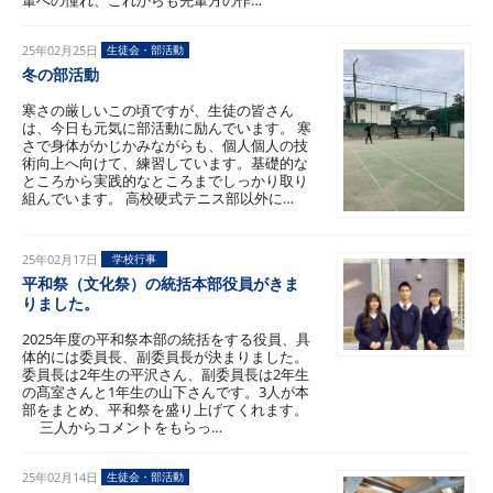
輩への憧れ、これからも先輩方の作…
25年02月25日
生徒会・部活動
冬の部活動
寒さの厳しいこの頃ですが、生徒の皆さん
は、今日も元気に部活動に励んでいます。 寒
さで身体がかじかみながらも、個人個人の技
術向上へ向けて、練習しています。基礎的な
ところから実践的なところまでしっかり取り
組んでいます。 高校硬式テニス部以外に…
25年02月17日
学校行事
平和祭（文化祭）の統括本部役員がきま
りました。
2025年度の平和祭本部の統括をする役員、具
体的には委員長、副委員長が決まりました。
委員長は2年生の平沢さん、副委員長は2年生
の髙室さんと1年生の山下さんです。3人が本
部をまとめ、平和祭を盛り上げてくれます。
三人からコメントをもらっ…
25年02月14日
生徒会・部活動