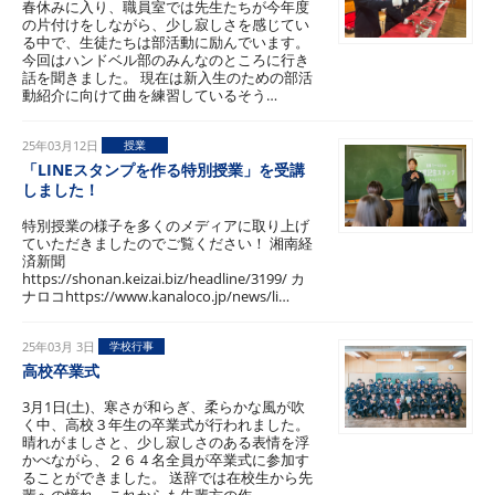
春休みに入り、職員室では先生たちが今年度
の片付けをしながら、少し寂しさを感じてい
る中で、生徒たちは部活動に励んでいます。
今回はハンドベル部のみんなのところに行き
話を聞きました。 現在は新入生のための部活
動紹介に向けて曲を練習しているそう…
25年03月12日
授業
「LINEスタンプを作る特別授業」を受講
しました！
特別授業の様子を多くのメディアに取り上げ
ていただきましたのでご覧ください！ 湘南経
済新聞
https://shonan.keizai.biz/headline/3199/ カ
ナロコhttps://www.kanaloco.jp/news/li…
25年03月 3日
学校行事
高校卒業式
3月1日(土)、寒さが和らぎ、柔らかな風が吹
く中、高校３年生の卒業式が行われました。
晴れがましさと、少し寂しさのある表情を浮
かべながら、２６４名全員が卒業式に参加す
ることができました。 送辞では在校生から先