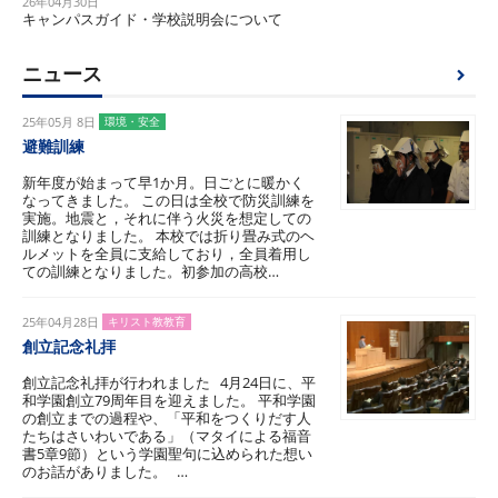
26年04月30日
キャンパスガイド・学校説明会について
ニュース
25年05月 8日
環境・安全
避難訓練
新年度が始まって早1か月。日ごとに暖かく
なってきました。 この日は全校で防災訓練を
実施。地震と，それに伴う火災を想定しての
訓練となりました。 本校では折り畳み式のヘ
ルメットを全員に支給しており，全員着用し
ての訓練となりました。初参加の高校…
25年04月28日
キリスト教教育
創立記念礼拝
創立記念礼拝が行われました 4月24日に、平
和学園創立79周年目を迎えました。 平和学園
の創立までの過程や、「平和をつくりだす人
たちはさいわいである」（マタイによる福音
書5章9節）という学園聖句に込められた想い
のお話がありました。 …