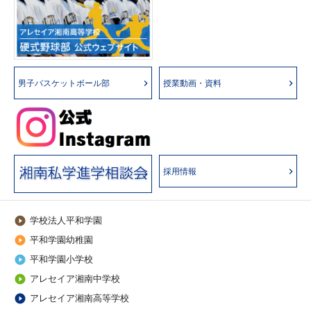
男子バスケットボール部
授業動画・資料
採用情報
学校法人平和学園

平和学園幼稚園

平和学園小学校

アレセイア湘南中学校

アレセイア湘南高等学校
